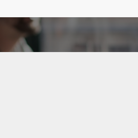
K&CO
2. EL ARAÇ
E-TİCARET
MADO