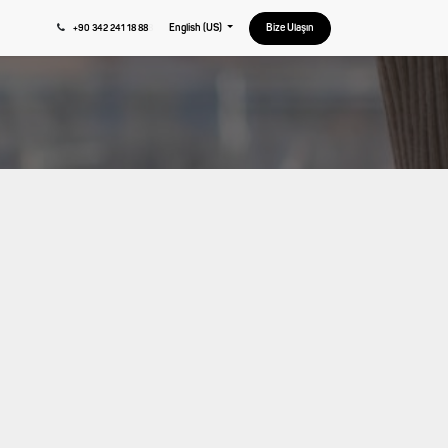
English (US)
Bize Ulaşın
+90 342 241 18 88
8