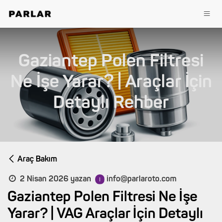
İçereği Atla
Gaziantep Polen Filtresi
Ne İşe Yarar? | Araçlar İçin
Detaylı Rehber
Araç Bakım
2 Nisan 2026
yazan
info@parlaroto.com
Gaziantep Polen Filtresi Ne İşe
Yarar? | VAG Araçlar İçin Detaylı